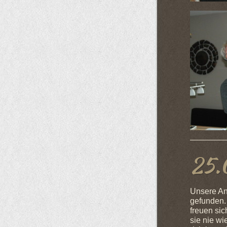
25.
Unsere An
gefunden. 
freuen sic
sie nie wi