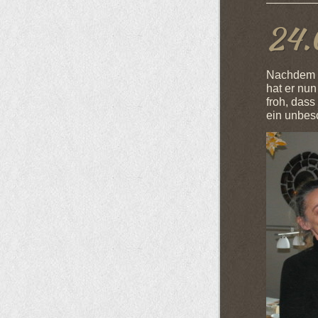
24.
Nachdem u
hat er nun
froh, das
ein unbes